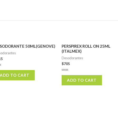
SODORANTE 50ML(GENOVE)
PERSPIREX ROLL ON 25ML
(ITALMEX)
odorantes
Desodorantes
15
$
705
ed
ADD TO CART
Rated
0
ADD TO CART
out
of
5