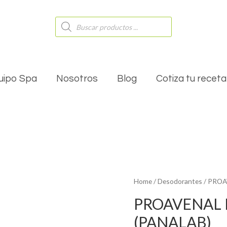
Búsqueda
de
productos
uipo Spa
Nosotros
Blog
Cotiza tu receta
Home
/
Desodorantes
/ PROA
PROAVENAL 
(PANALAB)