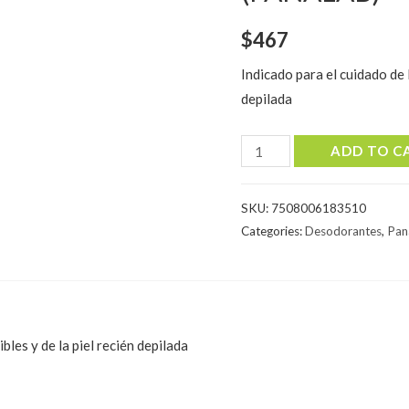
$
467
Indicado para el cuidado de l
depilada
PROAVENAL
ADD TO C
DEO
90ML
SKU:
7508006183510
(PANALAB)
Categories:
Desodorantes
,
Pan
quantity
bles y de la piel recién depilada