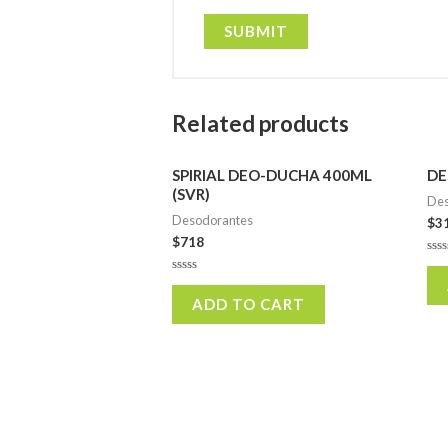
Related products
SPIRIAL DEO-DUCHA 400ML
DE
(SVR)
Des
Desodorantes
$
3
$
718
Rat
0
Rated
out
0
of
ADD TO CART
out
5
of
5