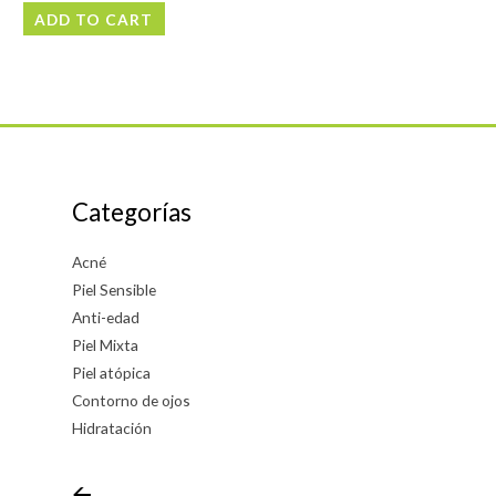
0
ADD TO CART
out
of
5
Categorías
Acné
Piel Sensible
Anti-edad
Piel Mixta
Piel atópica
Contorno de ojos
Hidratación
🡨