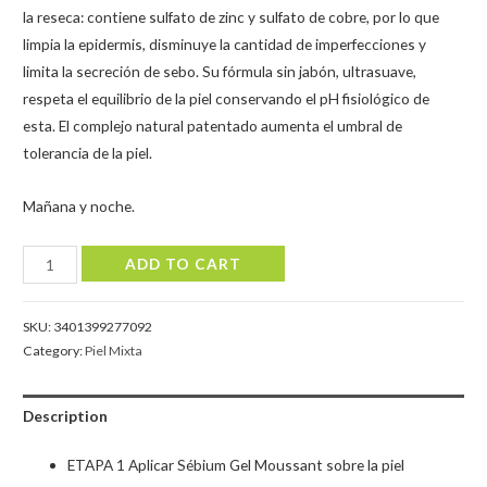
la reseca: contiene sulfato de zinc y sulfato de cobre, por lo que
limpia la epidermis, disminuye la cantidad de imperfecciones y
limita la secreción de sebo. Su fórmula sin jabón, ultrasuave,
respeta el equilibrio de la piel conservando el pH fisiológico de
esta. El complejo natural patentado aumenta el umbral de
tolerancia de la piel.
Mañana y noche.
Sébium
ADD TO CART
Gel
Moussant
SKU:
3401399277092
Limpiador
Category:
Piel Mixta
Purificante,
500
Description
ml
(Bioderma)
ETAPA 1 Aplicar Sébium Gel Moussant sobre la piel
quantity