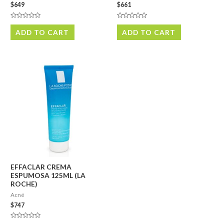
$
649
$
661
Rated
Rated
0
0
ADD TO CART
ADD TO CART
out
out
of
of
5
5
EFFACLAR CREMA
ESPUMOSA 125ML (LA
ROCHE)
Acné
$
747
Rated