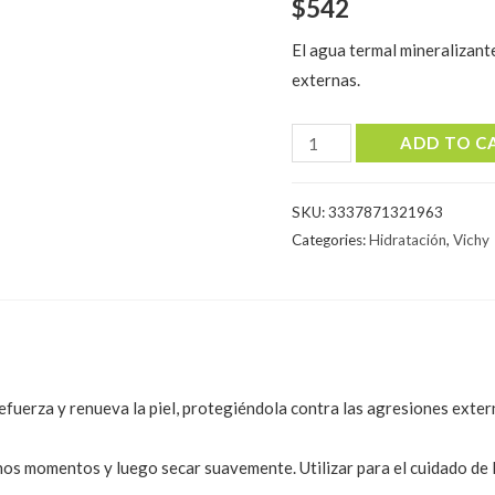
$
542
El agua termal mineralizante
externas.
AGUA
ADD TO C
THERMAL
VICHY
SKU:
3337871321963
300
Categories:
Hidratación
,
Vichy
ML
quantity
efuerza y renueva la piel, protegiéndola contra las agresiones exter
nos momentos y luego secar suavemente. Utilizar para el cuidado de la