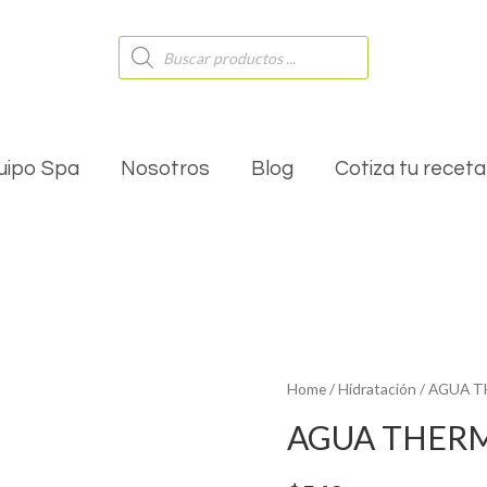
Búsqueda
de
productos
uipo Spa
Nosotros
Blog
Cotiza tu receta
Home
/
Hidratación
/ AGUA T
AGUA THERM