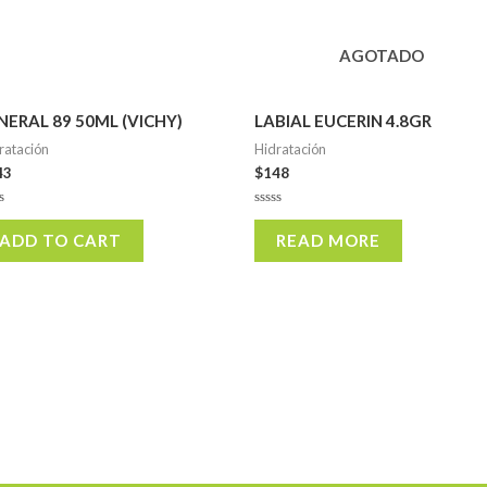
AGOTADO
NERAL 89 50ML (VICHY)
LABIAL EUCERIN 4.8GR
ratación
Hidratación
43
$
148
ed
Rated
0
ADD TO CART
READ MORE
out
of
5