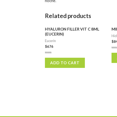
noche.
Related products
HYALURON FILLER VIT C 8ML
MI
(EUCERIN)
Hid
Eucerin
$
8
$
676
Rat
0
Rated
out
0
of
ADD TO CART
out
5
of
5